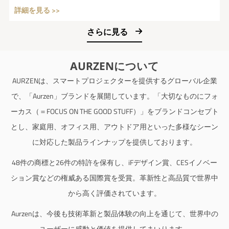
革新を通じて、人類が直面する共通の課題に対する解決策を提
詳細を見る >>
供することを目的としています。 万博は、地球規模の課題や
社会問題にグローバルなアイデアを結集する実験場であり、日
さらに見る
本が掲げる国家戦略“Society...
AURZENについて
AURZENは、スマートプロジェクターを提供するグローバル企業
で、「Aurzen」ブランドを展開しています。「大切なものにフォ
ーカス（＝FOCUS ON THE GOOD STUFF）」をブランドコンセプト
とし、家庭用、オフィス用、アウトドア用といった多様なシーン
に対応した製品ラインナップを提供しております。
48件の商標と26件の特許を保有し、iFデザイン賞、CESイノベー
ション賞などの権威ある国際賞を受賞。革新性と高品質で世界中
から高く評価されています。
Aurzenは、今後も技術革新と製品体験の向上を通じて、世界中の
ユーザーに感動と価値を提供してまいります。