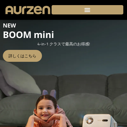
Skip
to
content
ZIP
世界初！三つ折り式でどこでも持ち運べる、革新的ポータブ
ジェクター
詳しくはこちら